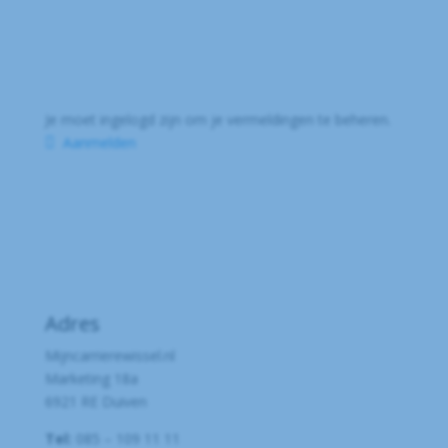
Je moet ingelogd zijn om je vermeldingen te beheren.
Aanmelden
Adres
Mijncarrierewissel.nl
Marketing 18a
6921 RE Duiven
Tel:
085 – 109 11 11