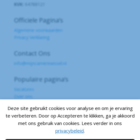
KVK:
64788121
Officiele Pagina’s
Algemene voorwaarden
Privacy Verklaring
Contact Ons
info@mijncarrierewissel.nl
Populaire pagina’s
Vacatures
Over ons
Contact
Deze site gebruikt cookies voor analyse en om je ervaring
te verbeteren. Door op Accepteren te klikken, ga je akkoord
Volg ons
met ons gebruik van cookies. Lees verder in ons
privacybeleid
.