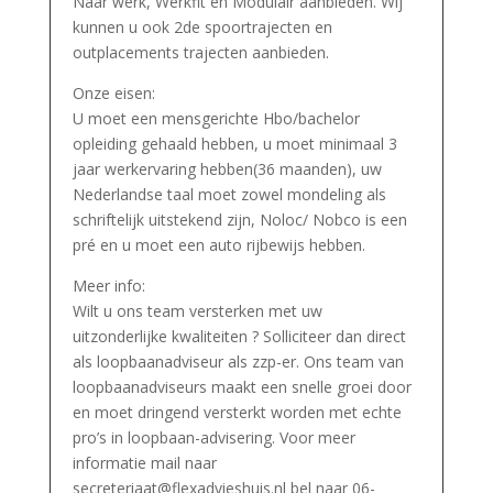
Naar werk, Werkfit en Modulair aanbieden. Wij
kunnen u ook 2de spoortrajecten en
outplacements trajecten aanbieden.
Onze eisen:
U moet een mensgerichte Hbo/bachelor
opleiding gehaald hebben, u moet minimaal 3
jaar werkervaring hebben(36 maanden), uw
Nederlandse taal moet zowel mondeling als
schriftelijk uitstekend zijn, Noloc/ Nobco is een
pré en u moet een auto rijbewijs hebben.
Meer info:
Wilt u ons team versterken met uw
uitzonderlijke kwaliteiten ? Solliciteer dan direct
als loopbaanadviseur als zzp-er. Ons team van
loopbaanadviseurs maakt een snelle groei door
en moet dringend versterkt worden met echte
pro’s in loopbaan-advisering. Voor meer
informatie mail naar
secreteriaat@flexadvieshuis.nl bel naar 06-